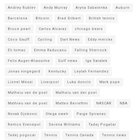
Andrey Rublev
Andy Murray
Aryna Sabalenka
Auburn
Barcelona
Bitcoin
Brad Gilbert
British tennis
Bruce pearl
Carlos Alcaraz
chicago bears
Coco Gauff
Cycling
Dart News
Eddy merckx
Eli tomac
Emma Raducanu
Falling Sherrock
Felix Auger-Aliassime
Golf news
Iga Swiatek
Jonas vingegard
Kentucky
Leylah Fernandez
Lionel Messi
Liverpool
Luka doncic
Mark pope
Matheiu van de poel
Matheiu van der poel
Mathieu van de poel
Matteo Berrettini
NASCAR
NBA
Novak Djokovic
Otega oweh
Paige Spiranac
Remco Evenepol
Serena Williams
Tadej Pogačar
Tadej pogocar
Tennis
Tennis Canada
Tennis news