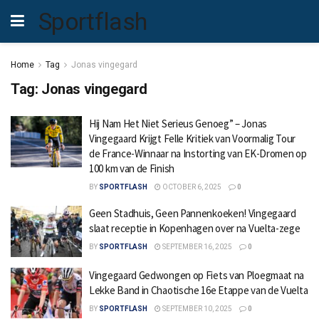
Sportflash
Home
Tag
Jonas vingegard
Tag:
Jonas vingegard
Hij Nam Het Niet Serieus Genoeg” – Jonas
Vingegaard Krijgt Felle Kritiek van Voormalig Tour
de France-Winnaar na Instorting van EK-Dromen op
100 km van de Finish
BY
SPORTFLASH
OCTOBER 6, 2025
0
Geen Stadhuis, Geen Pannenkoeken! Vingegaard
slaat receptie in Kopenhagen over na Vuelta-zege
BY
SPORTFLASH
SEPTEMBER 16, 2025
0
Vingegaard Gedwongen op Fiets van Ploegmaat na
Lekke Band in Chaotische 16e Etappe van de Vuelta
BY
SPORTFLASH
SEPTEMBER 10, 2025
0