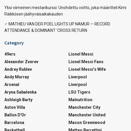
Yksi viimeinen mestarikurssi: Unohdettu voitto, joka määritteli Kimi
Räikkösen jäähyväisaikakauden
‍♂️ MATHIEU VAN DER POEL LIGHTS UP NAMUR — RECORD
ATTENDANCE & DOMINANT ‘CROSS RETURN
Category
49ers
Lionel Messi
Alexander Zverev
Lionel Messi Fans
Andrey Rublev
Lionel Messi’s Wife
Andy Murray
Liverpool
Arsenal
Liverpool
Aryna Sabalenka
LSU Tigers
Ashleigh Barty
Malnutrition
Aston Villa
Manchester City
Ballon D'Or
Manchester United
Barcelona
Mason Greenwood
Basketball
Matteo Berrettini