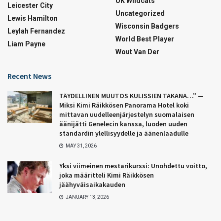
UK Wildcats
Leicester City
Uncategorized
Lewis Hamilton
Wisconsin Badgers
Leylah Fernandez
World Best Player
Liam Payne
Wout Van Der
Recent News
TÄYDELLINEN MUUTOS KULISSIEN TAKANA…” —
Miksi Kimi Räikkösen Panorama Hotel koki
mittavan uudelleenjärjestelyn suomalaisen
äänijätti Genelecin kanssa, luoden uuden
standardin ylellisyydelle ja äänenlaadulle
MAY 31, 2026
Yksi viimeinen mestarikurssi: Unohdettu voitto,
joka määritteli Kimi Räikkösen
jäähyväisaikakauden
JANUARY 13, 2026