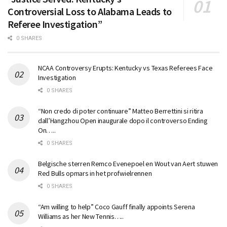
Controversial Loss to Alabama Leads to
Referee Investigation”
0 SHARES
NCAA Controversy Erupts: Kentucky vs Texas Referees Face
Investigation
0 SHARES
“Non credo di poter continuare” Matteo Berrettini si ritira
dall’Hangzhou Open inaugurale dopo il controverso Ending
On…..
0 SHARES
Belgische sterren Remco Evenepoel en Wout van Aert stuwen
Red Bulls opmars in het profwielrennen
0 SHARES
“Am willing to help” Coco Gauff finally appoints Serena
Williams as her New Tennis…..