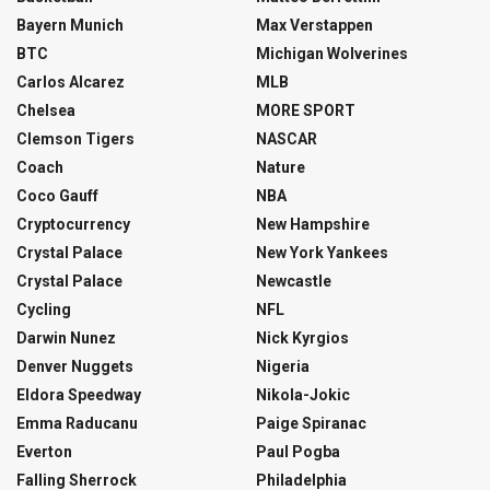
Bayern Munich
Max Verstappen
BTC
Michigan Wolverines
Carlos Alcarez
MLB
Chelsea
MORE SPORT
Clemson Tigers
NASCAR
Coach
Nature
Coco Gauff
NBA
Cryptocurrency
New Hampshire
Crystal Palace
New York Yankees
Crystal Palace
Newcastle
Cycling
NFL
Darwin Nunez
Nick Kyrgios
Denver Nuggets
Nigeria
Eldora Speedway
Nikola-Jokic
Emma Raducanu
Paige Spiranac
Everton
Paul Pogba
Falling Sherrock
Philadelphia