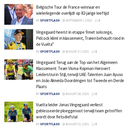
Belgische Tour de France-winnaar en
wielerlegende overlijdt op 82-jarige leeftijd
BY
SPORTFLASH
SEPTEMBER 1, 2025
0
Vingegaard heerst in etappe 9 met solozege,
Pidcock klimt in klassement, Træen behoudt rood in
de Vuelta”
BY
SPORTFLASH
AUGUST 31, 2025
0
Vingegaard Terug aan de Top van het Algemeen
Klassement: Team Visma-Kopman Herovert
Leiderstrui in Stijl, terwijl UAE-Talenten Juan Ayuso
en João Almeida Doordringen tot Tweede en Derde
Plaats
BY
SPORTFLASH
AUGUST 28, 2025
0
Vuelta-leider Jonas Vingegaard verliest
geblesseerde ploeggenoot terwijl team getroffen
wordt door fietsdiefstal
BY
SPORTFLASH
AUGUST 25, 2025
0