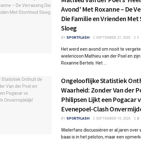
Avond’ Met Roxanne – De Ve
Die Familie en Vrienden Met
Sloeg
BY
SPORTFLASH
SEPTEMBER 27, 2025
1
Het werd een avond om nooit te vergete
wielericoon Mathieu van der Poel en zijn
Roxanne Bertels. Het ...
Ongelooflijke Statistiek Ont
Waarheid: Zonder Van der P
Philipsen Lijkt een Pogacar v
Evenepoel-Clash Onvermijde
BY
SPORTFLASH
SEPTEMBER 19, 2025
0
Wielerfans discussiëren er al jaren over 
baas is in het peloton, maar een opmerk