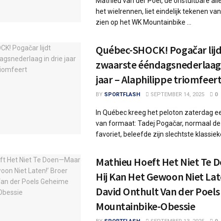
Mathieu van der Poel, de onstuitbare al
het wielrennen, liet eindelijk tekenen v
zien op het WK Mountainbike ...
Québec-SHOCK! Pogačar lij
zwaarste ééndagsnederlaag 
jaar – Alaphilippe triomfeer
BY
SPORTFLASH
SEPTEMBER 14, 2025
0
In Québec kreeg het peloton zaterdag e
van formaat: Tadej Pogačar, normaal d
favoriet, beleefde zijn slechtste klassieke
Mathieu Hoeft Het Niet Te
Hij Kan Het Gewoon Niet Lat
David Onthult Van der Poel
Mountainbike-Obessie