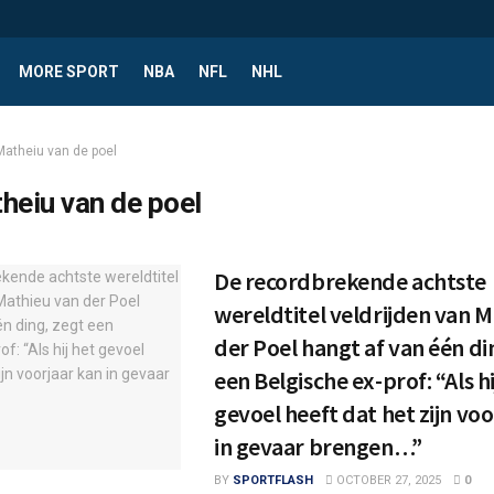
MORE SPORT
NBA
NFL
NHL
Matheiu van de poel
heiu van de poel
De recordbrekende achtste
wereldtitel veldrijden van 
der Poel hangt af van één di
een Belgische ex-prof: “Als hi
gevoel heeft dat het zijn vo
in gevaar brengen…”
BY
SPORTFLASH
OCTOBER 27, 2025
0