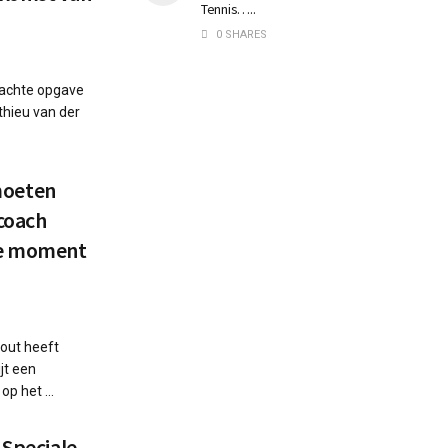
Tennis…..
0 SHARES
wachte opgave
thieu van der
 moeten
coach
re moment
out heeft
jt een
op het ...
 Speciale