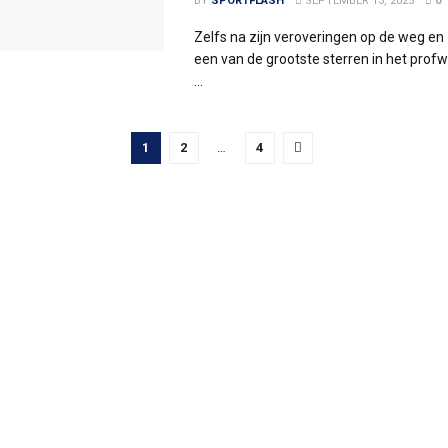
BY
SPORTFLASH
SEPTEMBER 13, 2025
0
Zelfs na zijn veroveringen op de weg en z
een van de grootste sterren in het profwi
...
1
2
…
4