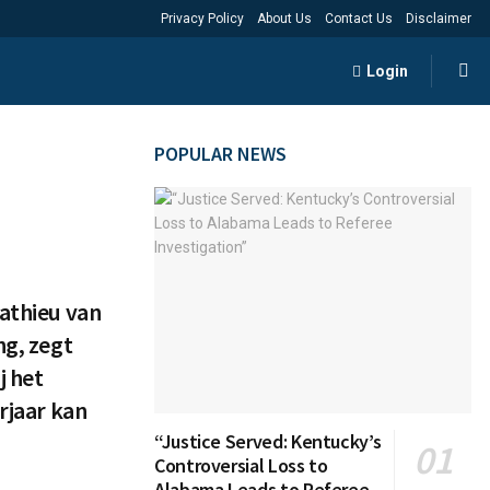
Privacy Policy
About Us
Contact Us
Disclaimer
Login
POPULAR NEWS
Mathieu van
ng, zegt
j het
orjaar kan
“Justice Served: Kentucky’s
Controversial Loss to
Alabama Leads to Referee