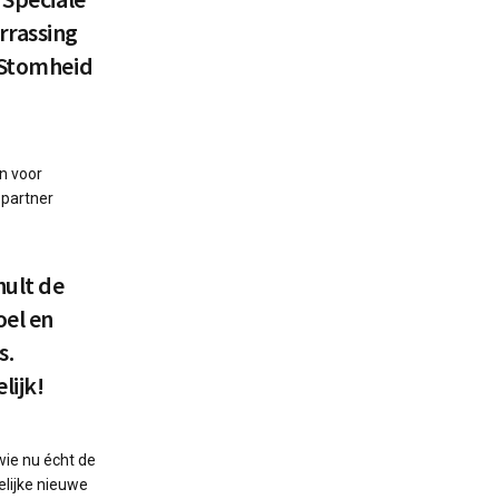
rrassing
 Stomheid
n voor
 partner
hult de
oel en
s.
lijk!
wie nu écht de
elijke nieuwe