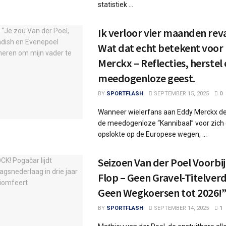
statistiek ...
Ik verloor vier maanden reva
Wat dat echt betekent voor
Merckx – Reflecties, herstel
meedogenloze geest.
BY
SPORTFLASH
SEPTEMBER 15, 2025
0
Wanneer wielerfans aan Eddy Merckx de
de meedogenloze “Kannibaal” voor zich d
opslokte op de Europese wegen, ...
Seizoen Van der Poel Voorbi
Flop – Geen Gravel-Titelver
Geen Wegkoersen tot 2026!
BY
SPORTFLASH
SEPTEMBER 14, 2025
1