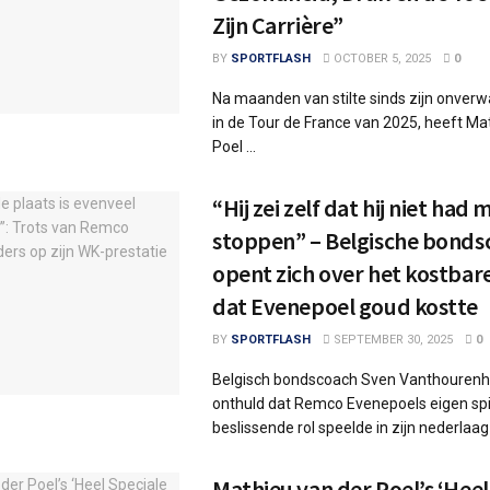
Zijn Carrière”
BY
SPORTFLASH
OCTOBER 5, 2025
0
Na maanden van stilte sinds zijn onver
in de Tour de France van 2025, heeft Ma
Poel ...
“Hij zei zelf dat hij niet had
stoppen” – Belgische bonds
opent zich over het kostba
dat Evenepoel goud kostte
BY
SPORTFLASH
SEPTEMBER 30, 2025
0
Belgisch bondscoach Sven Vanthourenh
onthuld dat Remco Evenepoels eigen spi
beslissende rol speelde in zijn nederlaag 
Mathieu van der Poel’s ‘Heel