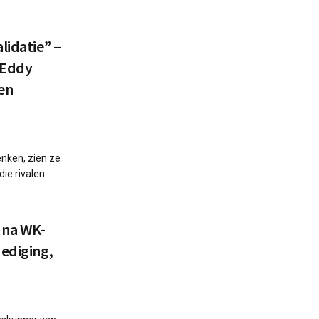
lidatie” –
 Eddy
 en
nken, zien ze
ie rivalen
j na WK-
dediging,
”