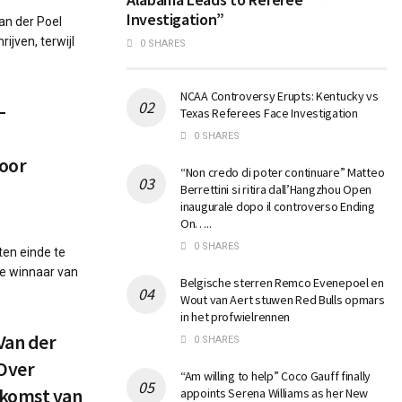
Investigation”
an der Poel
ijven, terwijl
0 SHARES
NCAA Controversy Erupts: Kentucky vs
–
Texas Referees Face Investigation
0 SHARES
oor
“Non credo di poter continuare” Matteo
Berrettini si ritira dall’Hangzhou Open
inaugurale dopo il controverso Ending
On…..
0 SHARES
 ten einde te
e winnaar van
Belgische sterren Remco Evenepoel en
Wout van Aert stuwen Red Bulls opmars
in het profwielrennen
Van der
0 SHARES
Over
“Am willing to help” Coco Gauff finally
ekomst van
appoints Serena Williams as her New