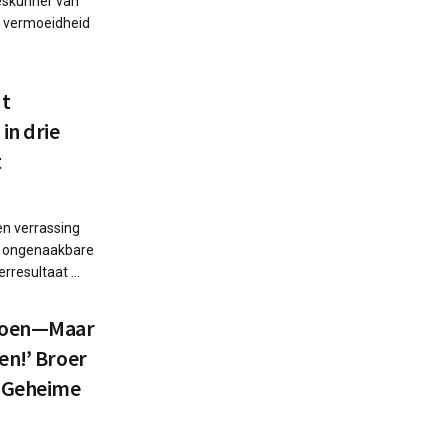
leskunner van
an vermoeidheid
dt
in drie
t
en verrassing
e ongenaakbare
rresultaat ...
 Doen—Maar
en!’ Broer
s Geheime