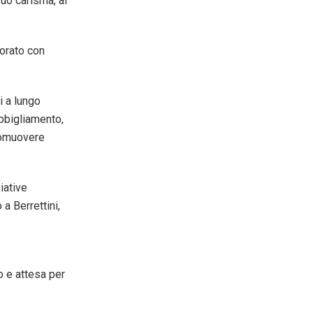
uo carisma, al
borato con
i a lungo
abbigliamento,
promuovere
iative
 a Berrettini,
 e attesa per