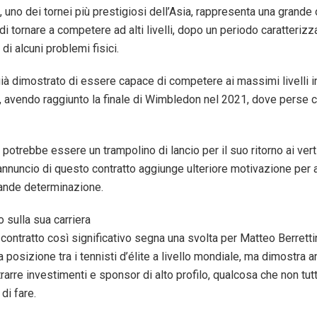
 uno dei tornei più prestigiosi dell’Asia, rappresenta una grande
 di tornare a competere ad alti livelli, dopo un periodo caratterizza
di alcuni problemi fisici.
già dimostrato di essere capace di competere ai massimi livelli in
o, avendo raggiunto la finale di Wimbledon nel 2021, dove perse 
potrebbe essere un trampolino di lancio per il suo ritorno ai vert
annuncio di questo contratto aggiunge ulteriore motivazione per a
ande determinazione.
 sulla sua carriera
 contratto così significativo segna una svolta per Matteo Berretti
a posizione tra i tennisti d’élite a livello mondiale, ma dimostra 
trarre investimenti e sponsor di alto profilo, qualcosa che non tutti
di fare.