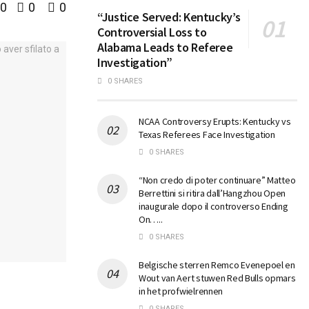
0
0
0
“Justice Served: Kentucky’s
Controversial Loss to
Alabama Leads to Referee
Investigation”
0 SHARES
NCAA Controversy Erupts: Kentucky vs
Texas Referees Face Investigation
0 SHARES
“Non credo di poter continuare” Matteo
Berrettini si ritira dall’Hangzhou Open
inaugurale dopo il controverso Ending
On…..
0 SHARES
Belgische sterren Remco Evenepoel en
Wout van Aert stuwen Red Bulls opmars
in het profwielrennen
0 SHARES