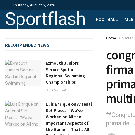
Thursday, August 6, 2026
Sportflash
FOOTBALL
MLB
Home
Matteo B
RECOMMENDED NEWS
congr
Exmouth Juniors
firma
Secure Spot in
Regional Swimming
prima
Championships
1 YEAR AGO
multi
Luis Enrique on Arsenal
Set Pieces: “We’ve
**Congratu
Worked on All the
prima del 
Important Aspects of
the Game — That’s All