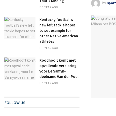
That’s Missing”
by
Sport
1 YEAR AGO
Kentucky football’s
new left tackle hopes
to set example for
other Native American
athletes
1 YEAR AGO
Roodhooft komt met
opvallende verklaring
voor Le Samyn-
deelname Van der Poel
1 YEAR AGO
FOLLOW US