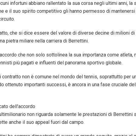
uni infortuni abbiano rallentato la sua corsa negli ultimi anni, la 
e e il suo spirito competitivo gli hanno permesso di mantenersi t
ircuito.
atto, che si dice essere del valore di diverse decine di milioni di
a pietra miliare nella carriera di Berrettini.
un accordo che non solo sottolinea la sua importanza come atleta, 
tennisti più pagati e influenti del panorama sportivo globale.
i contratto non è comune nel mondo del tennis, soprattutto per u
do ottenuto importanti successi, è ancora in una fase cruciale de
cato dell’accordo
ultimilionario non riguarda solamente le prestazioni di Berrettini
lette anche il suo appeal fuori dal campo.