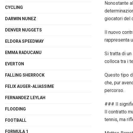
Nonostante alc
CYCLING
determinazion
giocatori del c
DARWIN NUNEZ
DENVER NUGGETS
Il nuovo contr
rappresenta un
ELDORA SPEEDWAY
EMMA RADUCANU
Si tratta di 
colloca tra i 
EVERTON
Questo tipo d
FALLING SHERROCK
che, pur aven
FELIX AUGER-ALIASSIME
percorso.
FERNANDEZ LEYLAH
### Il signifi
FLOODING
Il contratto m
tennis, ma rif
FOOTBALL
FORMULA 1