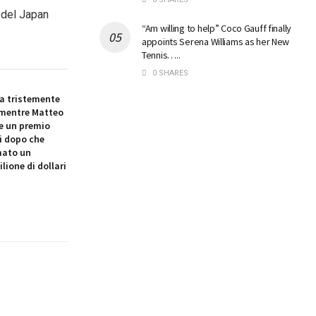
 del Japan
“Am willing to help” Coco Gauff finally
appoints Serena Williams as her New
Tennis…..
0 SHARES
ra tristemente
mentre Matteo
ne un premio
i dopo che
rmato un
lione di dollari