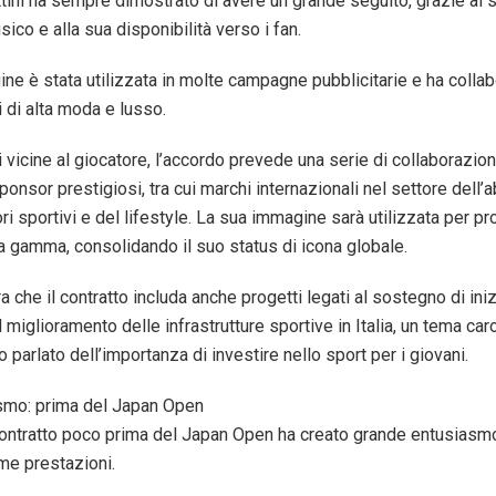
tini ha sempre dimostrato di avere un grande seguito, grazie al s
sico e alla sua disponibilità verso i fan.
ne è stata utilizzata in molte campagne pubblicitarie e ha colla
 di alta moda e lusso.
vicine al giocatore, l’accordo prevede una serie di collaborazion
onsor prestigiosi, tra cui marchi internazionali nel settore dell’
ri sportivi e del lifestyle. La sua immagine sarà utilizzata per 
ta gamma, consolidando il suo status di icona globale.
a che il contratto includa anche progetti legati al sostegno di iniz
 miglioramento delle infrastrutture sportive in Italia, un tema caro
parlato dell’importanza di investire nello sport per i giovani.
smo: prima del Japan Open
contratto poco prima del Japan Open ha creato grande entusiasmo
me prestazioni.