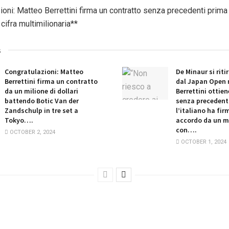
ioni: Matteo Berrettini firma un contratto senza precedenti prima
cifra multimilionaria**
s
Congratulazioni: Matteo
De Minaur si riti
Berrettini firma un contratto
dal Japan Open 
da un milione di dollari
Berrettini ottie
battendo Botic Van der
senza precedent
Zandschulp in tre set a
l’italiano ha fi
Tokyo….
accordo da un mi
con….
OCTOBER 2, 2024
OCTOBER 1, 2024