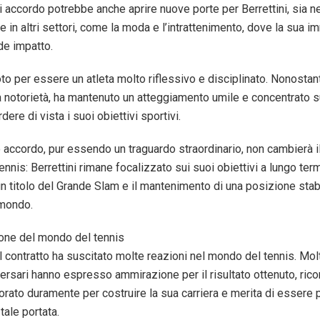
i accordo potrebbe anche aprire nuove porte per Berrettini, sia 
e in altri settori, come la moda e l’intrattenimento, dove la sua 
de impatto.
oto per essere un atleta molto riflessivo e disciplinato. Nonostant
 notorietà, ha mantenuto un atteggiamento umile e concentrato su
ere di vista i suoi obiettivi sportivi.
accordo, pur essendo un traguardo straordinario, non cambierà i
ennis: Berrettini rimane focalizzato sui suoi obiettivi a lungo termi
n titolo del Grande Slam e il mantenimento di una posizione stabil
 mondo.
one del mondo del tennis
l contratto ha suscitato molte reazioni nel mondo del tennis. Molt
versari hanno espresso ammirazione per il risultato ottenuto, ri
orato duramente per costruire la sua carriera e merita di essere
tale portata.