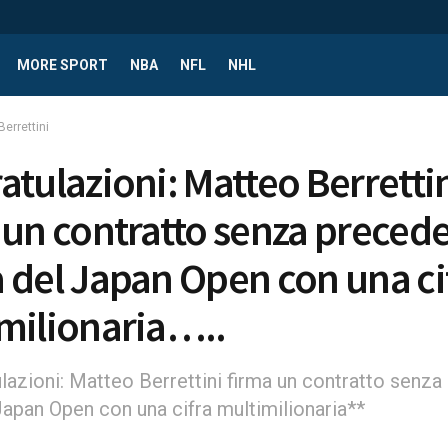
MORE SPORT
NBA
NFL
NHL
errettini
atulazioni: Matteo Berretti
 un contratto senza precede
 del Japan Open con una ci
milionaria…..
lazioni: Matteo Berrettini firma un contratto senza
Japan Open con una cifra multimilionaria**