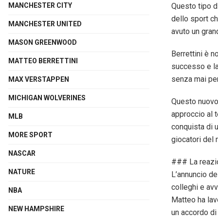
Questo tipo d
MANCHESTER CITY
dello sport ch
MANCHESTER UNITED
avuto un gran
MASON GREENWOOD
Berrettini è n
MATTEO BERRETTINI
successo e la
senza mai perd
MAX VERSTAPPEN
MICHIGAN WOLVERINES
Questo nuovo 
approccio al t
MLB
conquista di u
MORE SPORT
giocatori del
NASCAR
### La reazi
NATURE
L’annuncio de
colleghi e av
NBA
Matteo ha lav
NEW HAMPSHIRE
un accordo di 