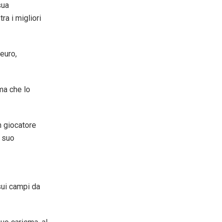
sua
ra i migliori
 euro,
ma che lo
n giocatore
l suo
 sui campi da