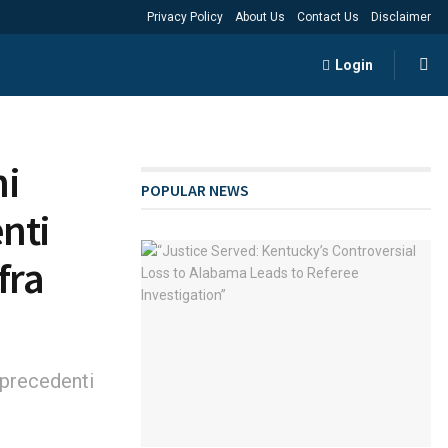
Privacy Policy
About Us
Contact Us
Disclaimer
Login
ni
POPULAR NEWS
nti
fra
 precedenti