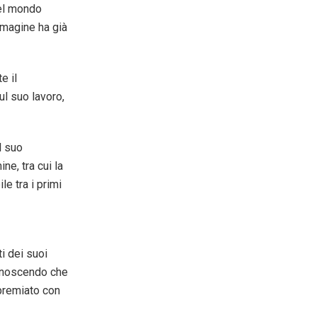
nel mondo
immagine ha già
e il
l suo lavoro,
l suo
ne, tra cui la
e tra i primi
i dei suoi
conoscendo che
 premiato con