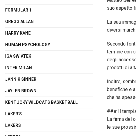
Matteo Berret
suo aspetto fi
FORMULAR 1
La sua immagi
GREGG ALLAN
diversi marchi
HARRY KANE
Secondo fonti 
HUMAN PSYCHOLOGY
termine con sp
IGA SWIATEK
degli accesso
prodotti di al
INTER MILAN
JANNIK SINNER
Inoltre, sembr
benefiche e al
JAYLEN BROWN
che ha spesso 
KENTUCKY WILDCATS BASKETBALL
### Il tempi
LAKER'S
La firma del 
LAKERS
le sue prossi