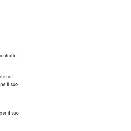
contratto
nte nel
he il suo
per il suo