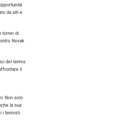
 opportunità
to da alti e
 tornei di
contro Novak
ici del tennis
ffrontare il
ni. Non solo
anche la sua
 i tennisti