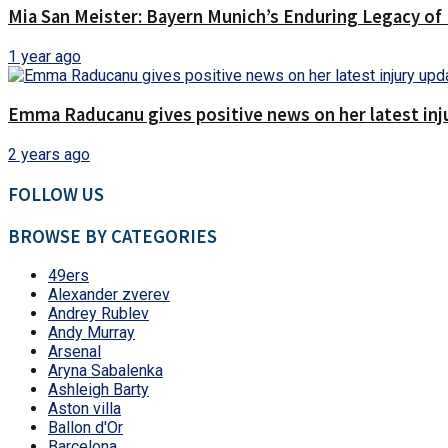
Mia San Meister: Bayern Munich’s Enduring Legacy o
1 year ago
Emma Raducanu gives positive news on her latest inju
2 years ago
FOLLOW US
BROWSE BY CATEGORIES
49ers
Alexander zverev
Andrey Rublev
Andy Murray
Arsenal
Aryna Sabalenka
Ashleigh Barty
Aston villa
Ballon d'Or
Barcelona