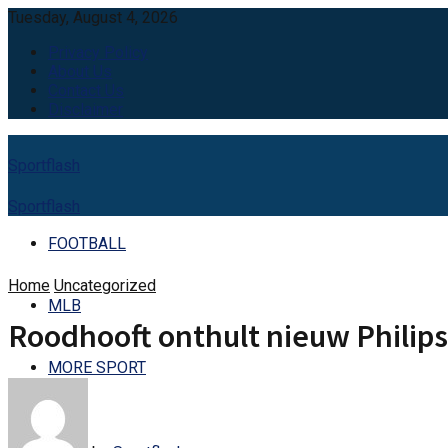
Tuesday, August 4, 2026
Privacy Policy
About Us
Contact Us
Disclaimer
Sportflash
Sportflash
FOOTBALL
Home
Uncategorized
MLB
Roodhooft onthult nieuw Philipse
MORE SPORT
NBA