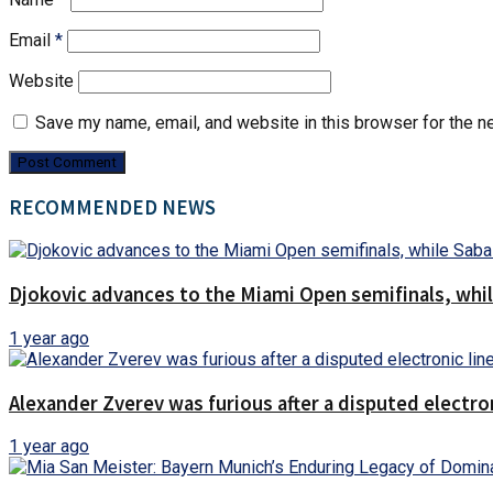
Email
*
Website
Save my name, email, and website in this browser for the n
RECOMMENDED NEWS
Djokovic advances to the Miami Open semifinals, while
1 year ago
Alexander Zverev was furious after a disputed electron
1 year ago