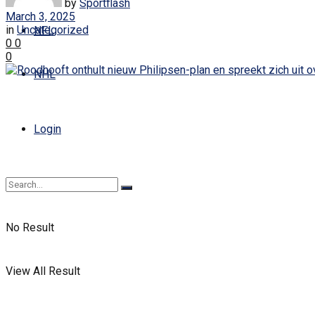
by
Sportflash
March 3, 2025
in
Uncategorized
NFL
0
0
0
NHL
Login
No Result
View All Result