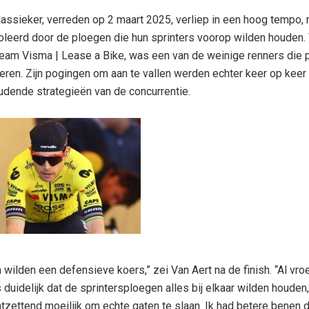
ssieker, verreden op 2 maart 2025, verliep in een hoog tempo,
oleerd door de ploegen die hun sprinters voorop wilden houden. 
Team Visma | Lease a Bike, was een van de weinige renners die
eren. Zijn pogingen om aan te vallen werden echter keer op keer
dende strategieën van de concurrentie.
 wilden een defensieve koers,” zei Van Aert na de finish. “Al vro
 duidelijk dat de sprintersploegen alles bij elkaar wilden houden,
tzettend moeilijk om echte gaten te slaan. Ik had betere benen d