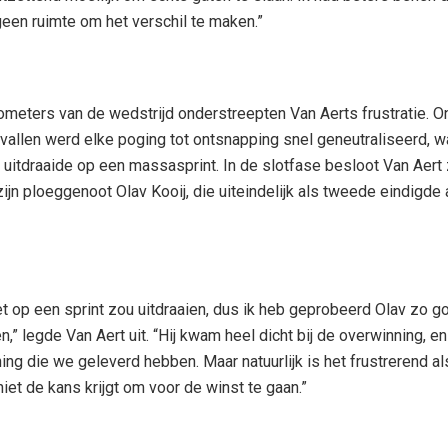
een ruimte om het verschil te maken.”
lometers van de wedstrijd onderstreepten Van Aerts frustratie. 
allen werd elke poging tot ontsnapping snel geneutraliseerd, w
k uitdraaide op een massasprint. In de slotfase besloot Van Aert 
zijn ploeggenoot Olav Kooij, die uiteindelijk als tweede eindigde
het op een sprint zou uitdraaien, dus ik heb geprobeerd Olav zo g
n,” legde Van Aert uit. “Hij kwam heel dicht bij de overwinning, en
ing die we geleverd hebben. Maar natuurlijk is het frustrerend al
niet de kans krijgt om voor de winst te gaan.”