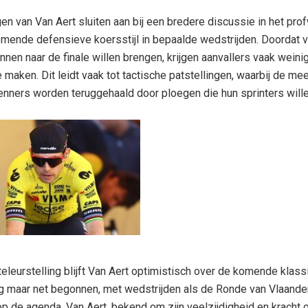
n van Van Aert sluiten aan bij een bredere discussie in het pro
mende defensieve koersstijl in bepaalde wedstrijden. Doordat 
nnen naar de finale willen brengen, krijgen aanvallers vaak weini
e maken. Dit leidt vaak tot tactische patstellingen, waarbij de me
enners worden teruggehaald door ploegen die hun sprinters will
teleurstelling blijft Van Aert optimistisch over de komende klass
og maar net begonnen, met wedstrijden als de Ronde van Vlaander
p de agenda. Van Aert, bekend om zijn veelzijdigheid en kracht 