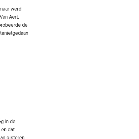
 maar werd
Van Aert,
 probeerde de
 tenietgedaan
eg in de
 en dat
an gisteren,