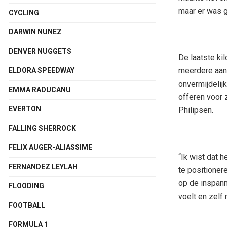
maar er was g
CYCLING
DARWIN NUNEZ
DENVER NUGGETS
De laatste ki
meerdere aanv
ELDORA SPEEDWAY
onvermijdelij
EMMA RADUCANU
offeren voor 
EVERTON
Philipsen.
FALLING SHERROCK
FELIX AUGER-ALIASSIME
“Ik wist dat 
FERNANDEZ LEYLAH
te positionere
op de inspann
FLOODING
voelt en zelf 
FOOTBALL
FORMULA 1