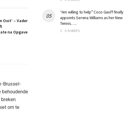
“Am willing to help” Coco Gauff finally
appoints Serena Williams as her New
an Ooit’ – Vader
Tennis…..
ft
0 SHARES
ate na Opgave
ne-Brussel-
eze behoudende
 breken.
niet om te