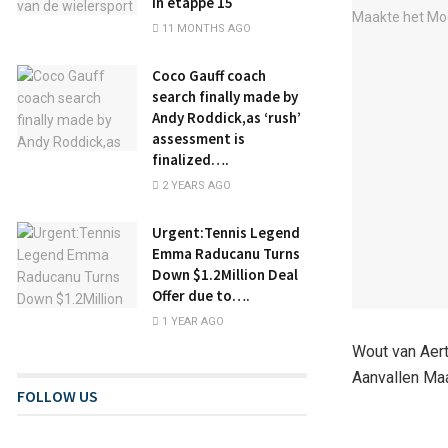
in etappe 15
11 MONTHS AGO
Coco Gauff coach
search finally made by
Andy Roddick,as ‘rush’
assessment is
finalized….
2 YEARS AGO
Urgent:Tennis Legend
Emma Raducanu Turns
Down $1.2Million Deal
Offer due to….
1 YEAR AGO
Wout van Aert
Aanvallen Maa
FOLLOW US