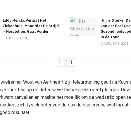
s
Eddy Merckx Verlaat Het
‘Hij is Sterker D
Ziekenhuis, Maar Niet De Strijd
van der Poel Gee
—Herstelreis Gaat Verder
Gezondheidsupd
in de Tour
AUGUST 4, 2025
AUGUST 3, 2025
wielrenner Wout van Aert heeft zijn teleurstelling geuit na Kuur
hij kritiek had op de defensieve tactieken van veel ploegen. D
orkwam aanvallen en maakte het moeilijk om de wedstrijd open te
an Aert zich fysiek beter voelde dan de dag ervoor, wist hij dat 
 goed resultaat.