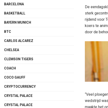
BARCELONA
De eendagskla
sterk gecontr
BASKETBALL
rijdend voor 
BAYERN MUNICH
koers te anim
door de behou
BTC
CARLOS ALCAREZ
CHELSEA
CLEMSON TIGERS
COACH
COCO GAUFF
CRYPTOCURRENCY
“Veel ploegen
CRYSTAL PALACE
wedstrijd was
CRYSTAL PALACE
maakte het on