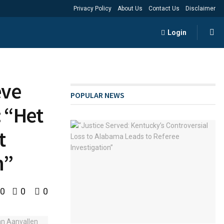
Privacy Policy
About Us
Contact Us
Disclaimer
Login
eve
POPULAR NEWS
 “Het
t
n”
0
0
0