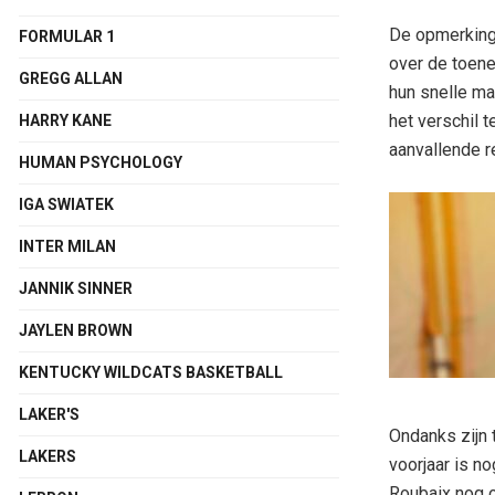
De opmerkinge
FORMULAR 1
over de toene
GREGG ALLAN
hun snelle ma
het verschil t
HARRY KANE
aanvallende r
HUMAN PSYCHOLOGY
IGA SWIATEK
INTER MILAN
JANNIK SINNER
JAYLEN BROWN
KENTUCKY WILDCATS BASKETBALL
LAKER'S
Ondanks zijn 
LAKERS
voorjaar is n
Roubaix nog o