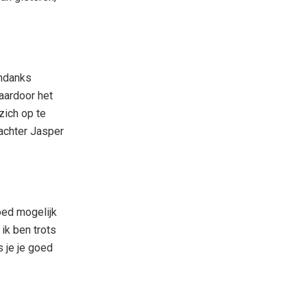
Ondanks
aardoor het
zich op te
 achter Jasper
oed mogelijk
 ik ben trots
s je je goed