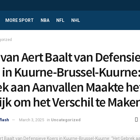
MORE SPORT
NBA
NFL
NHL
gorized
van Aert Baalt van Defensi
 in Kuurne-Brussel-Kuurne:
k aan Aanvallen Maakte he
ijk om het Verschil te Make
flash
March 3, 2025
in
Uncategorized