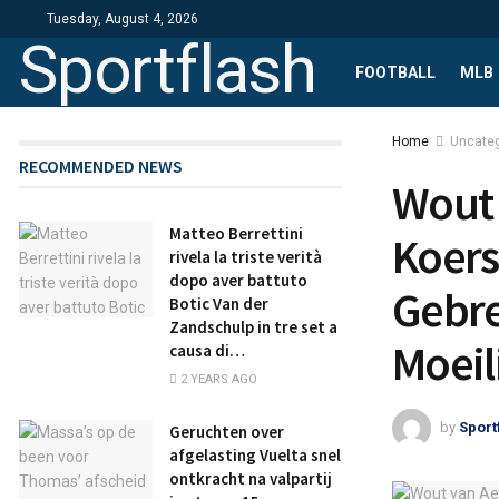
Tuesday, August 4, 2026
Sportflash
FOOTBALL
MLB
Home
Uncate
RECOMMENDED NEWS
Wout 
Matteo Berrettini
Koers
rivela la triste verità
dopo aver battuto
Gebre
Botic Van der
Zandschulp in tre set a
Moeil
causa di…
2 YEARS AGO
by
Sport
Geruchten over
afgelasting Vuelta snel
ontkracht na valpartij