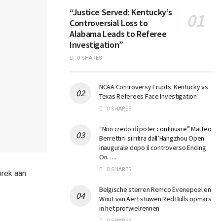
“Justice Served: Kentucky’s
Controversial Loss to
Alabama Leads to Referee
Investigation”
0 SHARES
NCAA Controversy Erupts: Kentucky vs
Texas Referees Face Investigation
0 SHARES
“Non credo di poter continuare” Matteo
Berrettini si ritira dall’Hangzhou Open
inaugurale dopo il controverso Ending
On…..
0 SHARES
brek aan
Belgische sterren Remco Evenepoel en
Wout van Aert stuwen Red Bulls opmars
in het profwielrennen
0 SHARES