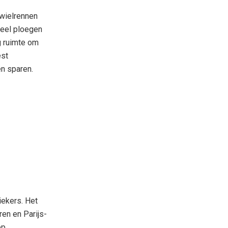
fwielrennen
veel ploegen
g ruimte om
est
en sparen.
iekers. Het
en en Parijs-
op