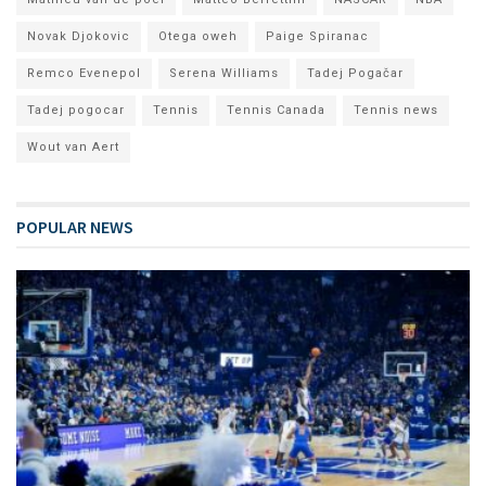
Novak Djokovic
Otega oweh
Paige Spiranac
Remco Evenepol
Serena Williams
Tadej Pogačar
Tadej pogocar
Tennis
Tennis Canada
Tennis news
Wout van Aert
POPULAR NEWS