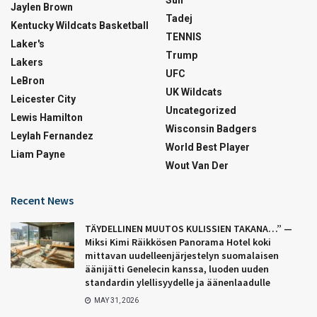
Sun
Jaylen Brown
Tadej
Kentucky Wildcats Basketball
TENNIS
Laker's
Trump
Lakers
UFC
LeBron
UK Wildcats
Leicester City
Uncategorized
Lewis Hamilton
Wisconsin Badgers
Leylah Fernandez
World Best Player
Liam Payne
Wout Van Der
Recent News
TÄYDELLINEN MUUTOS KULISSIEN TAKANA…” —
Miksi Kimi Räikkösen Panorama Hotel koki
mittavan uudelleenjärjestelyn suomalaisen
äänijätti Genelecin kanssa, luoden uuden
standardin ylellisyydelle ja äänenlaadulle
MAY 31, 2026