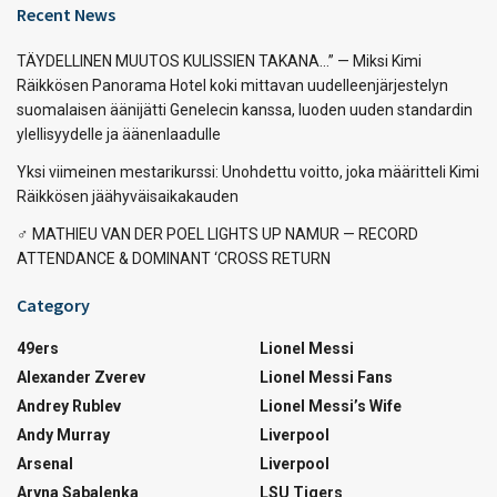
Recent News
TÄYDELLINEN MUUTOS KULISSIEN TAKANA…” — Miksi Kimi
Räikkösen Panorama Hotel koki mittavan uudelleenjärjestelyn
suomalaisen äänijätti Genelecin kanssa, luoden uuden standardin
ylellisyydelle ja äänenlaadulle
Yksi viimeinen mestarikurssi: Unohdettu voitto, joka määritteli Kimi
Räikkösen jäähyväisaikakauden
‍♂️ MATHIEU VAN DER POEL LIGHTS UP NAMUR — RECORD
ATTENDANCE & DOMINANT ‘CROSS RETURN
Category
49ers
Lionel Messi
Alexander Zverev
Lionel Messi Fans
Andrey Rublev
Lionel Messi’s Wife
Andy Murray
Liverpool
Arsenal
Liverpool
Aryna Sabalenka
LSU Tigers