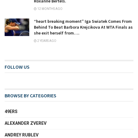
Roxanne Bertels.
12 MONTHS AGO
“heart breaking moment” Iga Swiatek Comes From
Behind To Beat Barbora Krejcikova At WTA Finals as
she exit herself from….
2 YEARS AGO
FOLLOW US
BROWSE BY CATEGORIES
49ERS
ALEXANDER ZVEREV
ANDREY RUBLEV