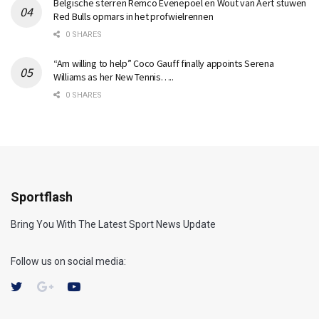
Belgische sterren Remco Evenepoel en Wout van Aert stuwen
Red Bulls opmars in het profwielrennen
0 SHARES
“Am willing to help” Coco Gauff finally appoints Serena
Williams as her New Tennis…..
0 SHARES
Sportflash
Bring You With The Latest Sport News Update
Follow us on social media: