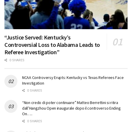
“Justice Served: Kentucky’s
Controversial Loss to Alabama Leads to
Referee Investigation”
0 SHARES
NCAA Controversy Erupts: Kentucky vs Texas Referees Face
Investigation
0 SHARES
“Non credo di poter continuare” Matteo Berrettini si ritira
dall’Hangzhou Open inaugurale dopo il controverso Ending
On…..
0 SHARES