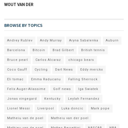
WOUT VAN DER
BROWSE BY TOPICS
Andrey Rublev
Andy Murray
Aryna Sabalenka
Auburn
Barcelona
Bitcoin
Brad Gilbert
British tennis
Bruce pearl
Carlos Alcaraz
chicago bears
Coco Gauff
Cycling
Dart News
Eddy merckx
Eli tomac
Emma Raducanu
Falling Sherrock
Felix Auger-Aliassime
Golf news
Iga Swiatek
Jonas vingegard
Kentucky
Leylah Fernandez
Lionel Messi
Liverpool
Luka doncic
Mark pope
Matheiu van de poel
Matheiu van der poel
Mathieu van de poel
Matteo Berrettini
NASCAR
NBA