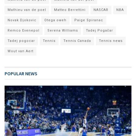
Mathieu van de poel
Matteo Berrettini
NASCAR
NBA
Novak Djokovic
Otega oweh
Paige Spiranac
Remco Evenepol
Serena Williams
Tadej Pogačar
Tadej pogocar
Tennis
Tennis Canada
Tennis news
Wout van Aert
POPULAR NEWS