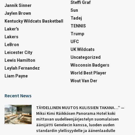
Steffi Graf
Jannik Sinner
Sun
Jaylen Brown
Tadej
Kentucky Wildcats Basketball
TENNIS
Laker's
Trump
Lakers
UFC
LeBron
UK Wildcats
Leicester City
Uncategorized
Lewis Hamilton
Wisconsin Badgers
Leylah Fernandez
World Best Player
Liam Payne
Wout Van Der
Recent News
TÄYDELLINEN MUUTOS KULISSIEN TAKANA…” —
Miksi Kimi Räikkösen Panorama Hotel koki
mittavan uudelleenjärjestelyn suomalaisen
äänijätti Genelecin kanssa, luoden uuden
standardin ylellisyydelle ja äänenlaadulle