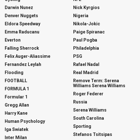
Darwin Nunez
Nick Kyrgios
Denver Nuggets
Nigeria
Eldora Speedway
Nikola-Jokic
Emma Raducanu
Paige Spiranac
Everton
Paul Pogba
Falling Sherrock
Philadelphia
Felix Auger-Aliassime
PSG
Fernandez Leylah
Rafael Nadal
Flooding
Real Madrid
FOOTBALL
Remove Term: Serena
Williams Serena Williams
FORMULA 1
Roger Federer
Formular 1
Russia
Gregg Allan
Serena Williams
Harry Kane
South Carolina
Human Psychology
Sporting
Iga Swiatek
Stefanos Tsitsipas
Inter Milan