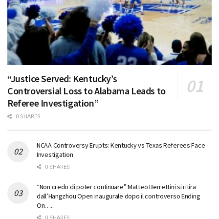
“Justice Served: Kentucky’s
Controversial Loss to Alabama Leads to
Referee Investigation”
0 SHARES
NCAA Controversy Erupts: Kentucky vs Texas Referees Face
Investigation
0 SHARES
“Non credo di poter continuare” Matteo Berrettini si ritira
dall’Hangzhou Open inaugurale dopo il controverso Ending
On…..
0 SHARES