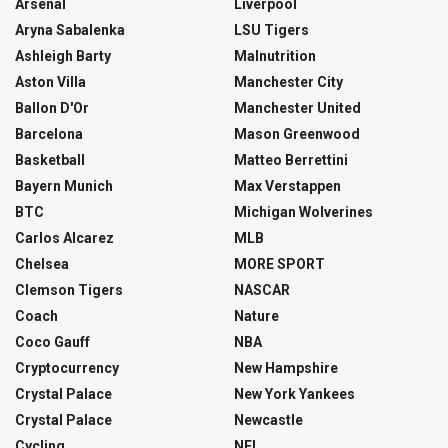
Arsenal
Liverpool
Aryna Sabalenka
LSU Tigers
Ashleigh Barty
Malnutrition
Aston Villa
Manchester City
Ballon D'Or
Manchester United
Barcelona
Mason Greenwood
Basketball
Matteo Berrettini
Bayern Munich
Max Verstappen
BTC
Michigan Wolverines
Carlos Alcarez
MLB
Chelsea
MORE SPORT
Clemson Tigers
NASCAR
Coach
Nature
Coco Gauff
NBA
Cryptocurrency
New Hampshire
Crystal Palace
New York Yankees
Crystal Palace
Newcastle
Cycling
NFL