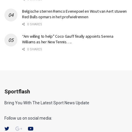
Belgische sterren Remco Evenepoel en Wout van Aert stuwen
Red Bulls opmars in het profwielrennen
0 SHARES
“Am willing to help” Coco Gauff finally appoints Serena
Williams as her New Tennis…..
0 SHARES
Sportflash
Bring You With The Latest Sport News Update
Follow us on social media: