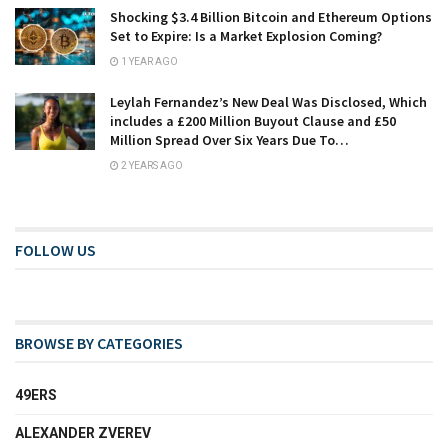
Shocking $3.4 Billion Bitcoin and Ethereum Options
Set to Expire: Is a Market Explosion Coming?
1 YEAR AGO
Leylah Fernandez’s New Deal Was Disclosed, Which
includes a £200 Million Buyout Clause and £50
Million Spread Over Six Years Due To…
2 YEARS AGO
FOLLOW US
BROWSE BY CATEGORIES
49ERS
ALEXANDER ZVEREV