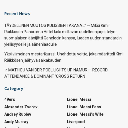
Recent News
TÄYDELLINEN MUUTOS KULISSIEN TAKANA…” — Miksi Kimi
Räikkösen Panorama Hotel koki mittavan uudelleenjärjestelyn
suomalaisen äänijätti Genelecin kanssa, luoden uuden standardin
ylellisyydelle ja äänenlaadulle
Yksi viimeinen mestarikurssi: Unohdettu voitto, joka määritteli Kimi
Räikkösen jäähyväisaikakauden
‍♂️ MATHIEU VAN DER POEL LIGHTS UP NAMUR — RECORD
ATTENDANCE & DOMINANT ‘CROSS RETURN
Category
49ers
Lionel Messi
Alexander Zverev
Lionel Messi Fans
Andrey Rublev
Lionel Messi’s Wife
Andy Murray
Liverpool