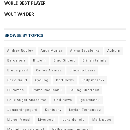
WORLD BEST PLAYER
WOUT VAN DER
BROWSE BY TOPICS
Andrey Rublev
Andy Murray
Aryna Sabalenka
Auburn
Barcelona
Bitcoin
Brad Gilbert
British tennis
Bruce pearl
Carlos Alcaraz
chicago bears
Coco Gauff
Cycling
Dart News
Eddy merckx
Eli tomac
Emma Raducanu
Falling Sherrock
Felix Auger-Aliassime
Golf news
Iga Swiatek
Jonas vingegard
Kentucky
Leylah Fernandez
Lionel Messi
Liverpool
Luka doncic
Mark pope
Matheiu van de poel
Matheiu van der poel