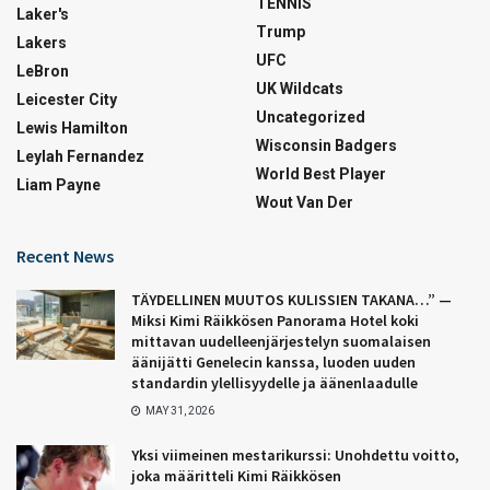
TENNIS
Laker's
Trump
Lakers
UFC
LeBron
UK Wildcats
Leicester City
Uncategorized
Lewis Hamilton
Wisconsin Badgers
Leylah Fernandez
World Best Player
Liam Payne
Wout Van Der
Recent News
TÄYDELLINEN MUUTOS KULISSIEN TAKANA…” —
Miksi Kimi Räikkösen Panorama Hotel koki
mittavan uudelleenjärjestelyn suomalaisen
äänijätti Genelecin kanssa, luoden uuden
standardin ylellisyydelle ja äänenlaadulle
MAY 31, 2026
Yksi viimeinen mestarikurssi: Unohdettu voitto,
joka määritteli Kimi Räikkösen