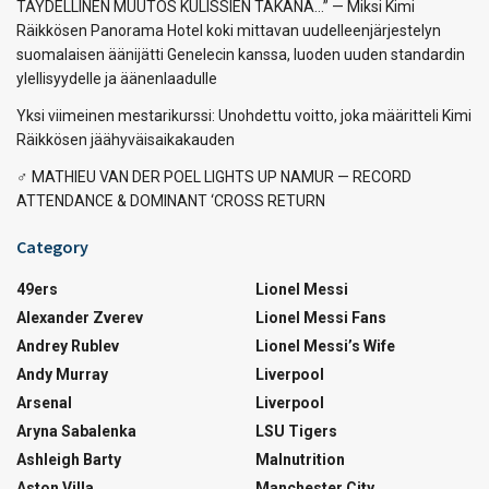
TÄYDELLINEN MUUTOS KULISSIEN TAKANA…” — Miksi Kimi
Räikkösen Panorama Hotel koki mittavan uudelleenjärjestelyn
suomalaisen äänijätti Genelecin kanssa, luoden uuden standardin
ylellisyydelle ja äänenlaadulle
Yksi viimeinen mestarikurssi: Unohdettu voitto, joka määritteli Kimi
Räikkösen jäähyväisaikakauden
‍♂️ MATHIEU VAN DER POEL LIGHTS UP NAMUR — RECORD
ATTENDANCE & DOMINANT ‘CROSS RETURN
Category
49ers
Lionel Messi
Alexander Zverev
Lionel Messi Fans
Andrey Rublev
Lionel Messi’s Wife
Andy Murray
Liverpool
Arsenal
Liverpool
Aryna Sabalenka
LSU Tigers
Ashleigh Barty
Malnutrition
Aston Villa
Manchester City