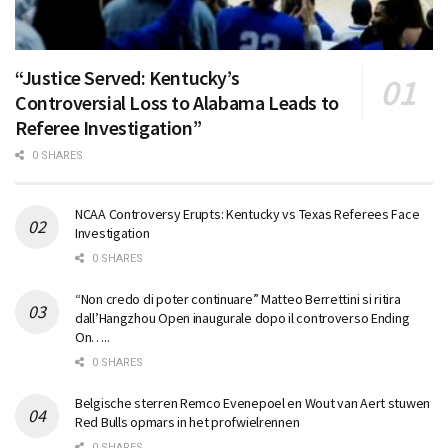
“Justice Served: Kentucky’s
Controversial Loss to Alabama Leads to
Referee Investigation”
0 SHARES
NCAA Controversy Erupts: Kentucky vs Texas Referees Face
Investigation
0 SHARES
“Non credo di poter continuare” Matteo Berrettini si ritira
dall’Hangzhou Open inaugurale dopo il controverso Ending
On…..
0 SHARES
Belgische sterren Remco Evenepoel en Wout van Aert stuwen
Red Bulls opmars in het profwielrennen
0 SHARES