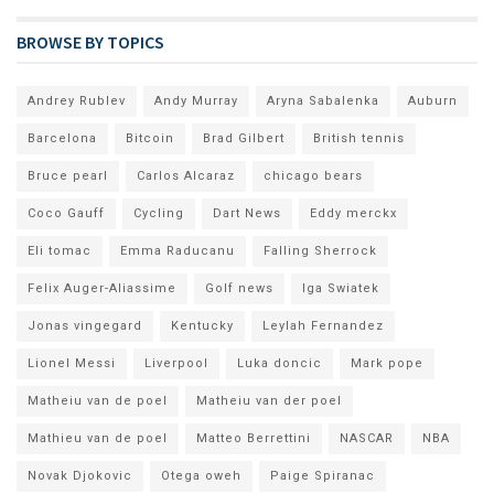
BROWSE BY TOPICS
Andrey Rublev
Andy Murray
Aryna Sabalenka
Auburn
Barcelona
Bitcoin
Brad Gilbert
British tennis
Bruce pearl
Carlos Alcaraz
chicago bears
Coco Gauff
Cycling
Dart News
Eddy merckx
Eli tomac
Emma Raducanu
Falling Sherrock
Felix Auger-Aliassime
Golf news
Iga Swiatek
Jonas vingegard
Kentucky
Leylah Fernandez
Lionel Messi
Liverpool
Luka doncic
Mark pope
Matheiu van de poel
Matheiu van der poel
Mathieu van de poel
Matteo Berrettini
NASCAR
NBA
Novak Djokovic
Otega oweh
Paige Spiranac