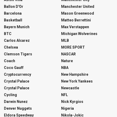
Ballon D'Or
Manchester United
Barcelona
Mason Greenwood
Basketball
Matteo Berrettini
Bayern Munich
Max Verstappen
BTC
Michigan Wolverines
Carlos Alcarez
MLB
Chelsea
MORE SPORT
Clemson Tigers
NASCAR
Coach
Nature
Coco Gauff
NBA
Cryptocurrency
New Hampshire
Crystal Palace
New York Yankees
Crystal Palace
Newcastle
Cycling
NFL
Darwin Nunez
Nick Kyrgios
Denver Nuggets
Nigeria
Eldora Speedway
Nikola-Jokic