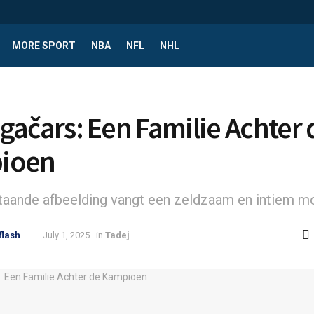
MORE SPORT
NBA
NFL
NHL
gačars: Een Familie Achter 
ioen
aande afbeelding vangt een zeldzaam en intiem 
flash
July 1, 2025
in
Tadej