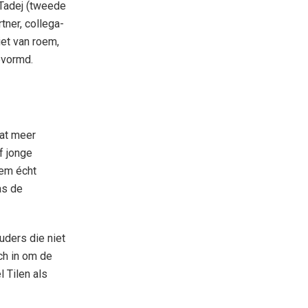
 Tadej (tweede
tner, collega-
iet van roem,
evormd.
dat meer
f jonge
hem écht
as de
uders die niet
ch in om de
 Tilen als