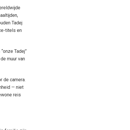
ereldwijde
altijden,
ouden Tadej
e-titels en
n “onze Tadej”
n de muur van
or de camera.
nheid — niet
ewone reis