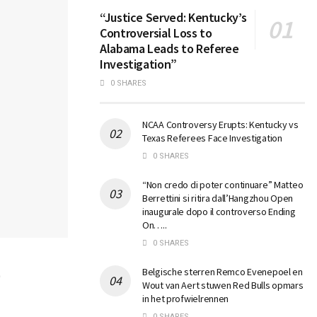
“Justice Served: Kentucky’s
Controversial Loss to
Alabama Leads to Referee
Investigation”
0 SHARES
NCAA Controversy Erupts: Kentucky vs
Texas Referees Face Investigation
0 SHARES
“Non credo di poter continuare” Matteo
Berrettini si ritira dall’Hangzhou Open
inaugurale dopo il controverso Ending
On…..
0 SHARES
e
Belgische sterren Remco Evenepoel en
Wout van Aert stuwen Red Bulls opmars
in het profwielrennen
0 SHARES