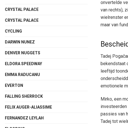
onvertelde ve
van rechts), z
CRYSTAL PALACE
wielrenster en
CRYSTAL PALACE
maar van fun
CYCLING
DARWIN NUNEZ
Beschei
DENVER NUGGETS
Tadej Pogačar
bekendstaat o
ELDORA SPEEDWAY
leeftijd toon
EMMA RADUCANU
onderscheidde
EVERTON
emotionele mo
FALLING SHERROCK
Mirko, een mo
investeerden 
FELIX AUGER-ALIASSIME
passies van h
FERNANDEZ LEYLAH
Tadej tot wie