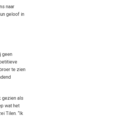
ons naar
un geloof in
j geen
petitieve
broer te zien
andend
k gezien als
p wat het
i Tilen. “Ik