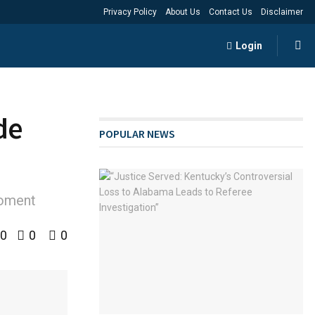
Privacy Policy
About Us
Contact Us
Disclaimer
Login
de
POPULAR NEWS
moment
0
0
0