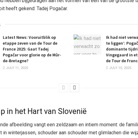
 hebben bijgedragen aan het vormen van een van de grootste ta
oit heeft gekend: Tadej Pogačar.
s
Latest News: Vooruitblik op
Ik had niet verw
etappe zeven van de Tour de
te liggen’: Poga
France 2025: Gaat Tadej
dominante tijdri
Pogačar voor glorie op de Mûr-
Vingegaard in et
de-Bretagne?
de Tour de Franc
JULY 11, 2025
JULY 10, 2025
p in het Hart van Slovenië
nde afbeelding vangt een zeldzaam en intiem moment: de famili
 in winterjassen, schouder aan schouder met glimlachen die wij