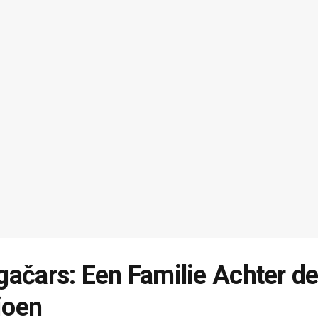
gačars: Een Familie Achter d
ioen