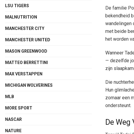
LSU TIGERS
De familie Po
bekendheid bl
MALNUTRITION
wandelingen 
MANCHESTER CITY
met beide ben
het worden va
MANCHESTER UNITED
MASON GREENWOOD
Wanneer Tadej
— dezelfde jo
MATTEO BERRETTINI
zijn slaapkam
MAX VERSTAPPEN
Die nuchterhe
MICHIGAN WOLVERINES
Hun glimlache
MLB
zomaar een m
ondersteunt.
MORE SPORT
NASCAR
De Weg 
NATURE