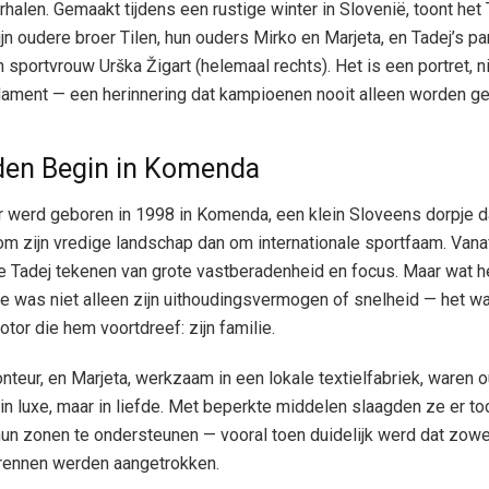
rhalen. Gemaakt tijdens een rustige winter in Slovenië, toont het
ijn oudere broer Tilen, hun ouders Mirko en Marjeta, en Tadej’s par
 sportvrouw Urška Žigart (helemaal rechts). Het is een portret, n
dament — een herinnering dat kampioenen nooit alleen worden g
den Begin in Komenda
 werd geboren in 1998 in Komenda, een klein Sloveens dorpje 
m zijn vredige landschap dan om internationale sportfaam. Vana
de Tadej tekenen van grote vastberadenheid en focus. Maar wat 
 was niet alleen zijn uithoudingsvermogen of snelheid — het w
tor die hem voortdreef: zijn familie.
nteur, en Marjeta, werkzaam in een lokale textielfabriek, waren o
in luxe, maar in liefde. Met beperkte middelen slaagden ze er to
un zonen te ondersteunen — vooral toen duidelijk werd dat zowel
lrennen werden aangetrokken.