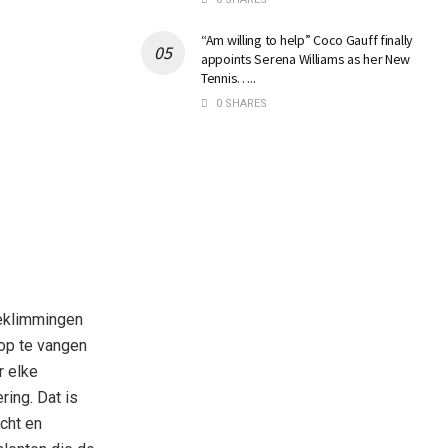
“Am willing to help” Coco Gauff finally
appoints Serena Williams as her New
Tennis…..
0 SHARES
beklimmingen
op te vangen
r elke
ring. Dat is
cht en