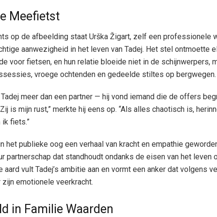
ie Meefietst
ts op de afbeelding staat Urška Žigart, zelf een professionele 
rachtige aanwezigheid in het leven van Tadej. Het stel ontmoette e
e voor fietsen, en hun relatie bloeide niet in de schijnwerpers, 
gssessies, vroege ochtenden en gedeelde stiltes op bergwegen.
 Tadej meer dan een partner — hij vond iemand die de offers begr
Zij is mijn rust,” merkte hij eens op. “Als alles chaotisch is, herinne
k fiets.”
 in het publieke oog een verhaal van kracht en empathie geworde
r partnerschap dat standhoudt ondanks de eisen van het leven 
e aard vult Tadej’s ambitie aan en vormt een anker dat volgens ve
zijn emotionele veerkracht.
d in Familie Waarden