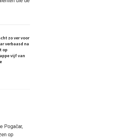
lenten die de
acht zo ver voor
čar verbaasd na
t op
appe vijf van
e
e Pogačar,
zen op