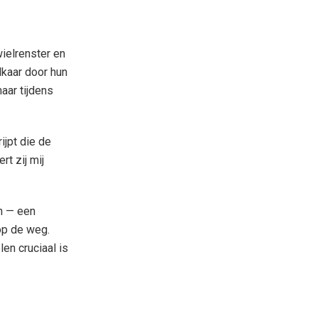
wielrenster en
lkaar door hun
maar tijdens
ijpt die de
rt zij mij
n — een
op de weg.
len cruciaal is