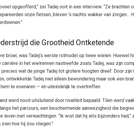
veel opgeofferd,” zei Tadej ooit in een interview. “Ze brachten 
repareerden onze fietsen, bleven ‘s nachts wakker van zorgen… H
verdwenen.”
derstrijd die Grootheid Ontketende
ere broer, was Tadej’s eerste rolmodel op twee wielen. Hoewel hi
 carrière in het wielrennen nastreefde zoals Tadej, was zijn com
precies wat de jonge Tadej tot grotere hoogten dreef. Door zijn 
cen, ontwikkelde Tadej niet alleen bewondering maar ook een br
hem te evenaren — en uiteindelijk te overtreffen.
nd werd nooit uitsluitend door rivaliteit bepaald. Tilen werd vaa
langs het parcours, een beschermende aanwezigheid die begree
 leven met verwachtingen. “Ik wist dat hij iets bijzonders had,” ze
zien hoe hij zou vliegen.”