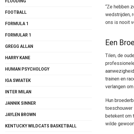
FLOODING
“Ze hebben zo
FOOTBALL
wedstrijden, 
ons is nooit 
FORMULA 1
FORMULAR 1
Een Broe
GREGG ALLAN
Tilen, de oud
HARRY KANE
professionele
HUMAN PSYCHOLOGY
aanwezigheid 
trainen en ra
IGA SWIATEK
verlangen om 
INTER MILAN
Hun broederba
JANNIK SINNER
toeschouwer 
JAYLEN BROWN
betekent om te
wilde gewoon 
KENTUCKY WILDCATS BASKETBALL