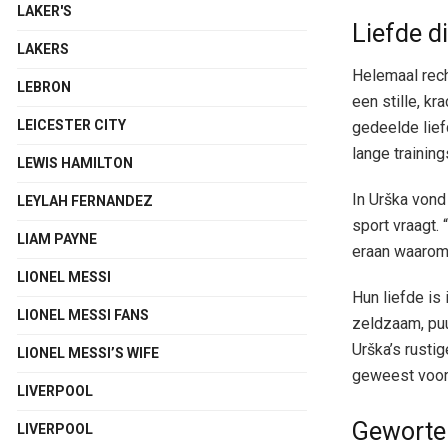
LAKER'S
Liefde d
LAKERS
Helemaal rech
LEBRON
een stille, k
LEICESTER CITY
gedeelde liefd
lange trainin
LEWIS HAMILTON
In Urška vond
LEYLAH FERNANDEZ
sport vraagt. “
LIAM PAYNE
eraan waarom i
LIONEL MESSI
Hun liefde is
LIONEL MESSI FANS
zeldzaam, puu
Urška’s rustig
LIONEL MESSI’S WIFE
geweest voor 
LIVERPOOL
Gewortel
LIVERPOOL