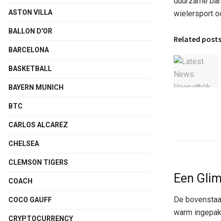
duurzame band
ASTON VILLA
wielersport o
BALLON D'OR
Related post
BARCELONA
BASKETBALL
BAYERN MUNICH
BTC
CARLOS ALCAREZ
CHELSEA
CLEMSON TIGERS
Een Glim
COACH
De bovenstaa
COCO GAUFF
warm ingepakt
CRYPTOCURRENCY