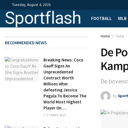
Tuesday, August 4, 2026
Sportflash
FOOTBALL
MLB
Home
Tadej
RECOMMENDED NEWS
De Po
Breaking News: Coco
Kamp
Gauff Signs An
Unprecedented
Contract Worth
De bovenst
Millions After
defeating Jessica
Pegula To Become The
by
Sport
World Most Highest
Player On….
2 YEARS AGO