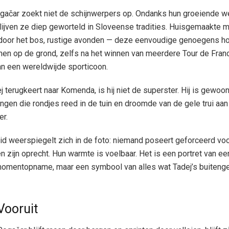
gačar zoekt niet de schijnwerpers op. Ondanks hun groeiende w
ijven ze diep geworteld in Sloveense tradities. Huisgemaakte ma
door het bos, rustige avonden — deze eenvoudige genoegens h
en op de grond, zelfs na het winnen van meerdere Tour de Franc
n een wereldwijde sporticoon.
 terugkeert naar Komenda, is hij niet de superster. Hij is gewoo
ngen die rondjes reed in de tuin en droomde van de gele trui aa
er.
id weerspiegelt zich in de foto: niemand poseert geforceerd vo
n zijn oprecht. Hun warmte is voelbaar. Het is een portret van ee
omentopname, maar een symbool van alles wat Tadej’s buiteng
Vooruit