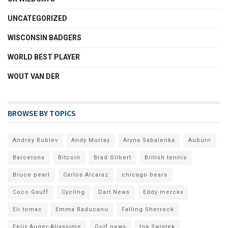
UNCATEGORIZED
WISCONSIN BADGERS
WORLD BEST PLAYER
WOUT VAN DER
BROWSE BY TOPICS
Andrey Rublev
Andy Murray
Aryna Sabalenka
Auburn
Barcelona
Bitcoin
Brad Gilbert
British tennis
Bruce pearl
Carlos Alcaraz
chicago bears
Coco Gauff
Cycling
Dart News
Eddy merckx
Eli tomac
Emma Raducanu
Falling Sherrock
Felix Auger-Aliassime
Golf news
Iga Swiatek