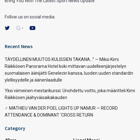
Bring You With The Latest Sport News Update
Follow us on social media:
Recent News
TÄYDELLINEN MUUTOS KULISSIEN TAKANA…” — Miksi Kimi
Räikkösen Panorama Hotel koki mittavan uudelleenjärjestelyn
suomalaisen äänijätti Genelecin kanssa, luoden uuden standardin
ylellisyydelle ja äänenlaadulle
Yksi viimeinen mestarikurssi: Unohdettu voitto, joka määritteli Kimi
Räikkösen jäähyväisaikakauden
‍♂️ MATHIEU VAN DER POEL LIGHTS UP NAMUR — RECORD
ATTENDANCE & DOMINANT ‘CROSS RETURN
Category