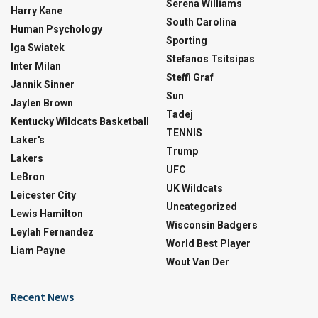
Serena Williams
Harry Kane
South Carolina
Human Psychology
Sporting
Iga Swiatek
Stefanos Tsitsipas
Inter Milan
Steffi Graf
Jannik Sinner
Sun
Jaylen Brown
Tadej
Kentucky Wildcats Basketball
TENNIS
Laker's
Trump
Lakers
UFC
LeBron
UK Wildcats
Leicester City
Uncategorized
Lewis Hamilton
Wisconsin Badgers
Leylah Fernandez
World Best Player
Liam Payne
Wout Van Der
Recent News