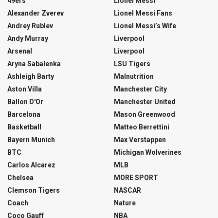
49ers
Lionel Messi
Alexander Zverev
Lionel Messi Fans
Andrey Rublev
Lionel Messi’s Wife
Andy Murray
Liverpool
Arsenal
Liverpool
Aryna Sabalenka
LSU Tigers
Ashleigh Barty
Malnutrition
Aston Villa
Manchester City
Ballon D'Or
Manchester United
Barcelona
Mason Greenwood
Basketball
Matteo Berrettini
Bayern Munich
Max Verstappen
BTC
Michigan Wolverines
Carlos Alcarez
MLB
Chelsea
MORE SPORT
Clemson Tigers
NASCAR
Coach
Nature
Coco Gauff
NBA