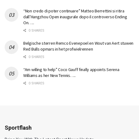
“Non credo di poter continuare” Matteo Berrettini si ritira
dall’Hangzhou Open inaugurale dopo il controverso Ending
On…..
0 SHARES
Belgische sterren Remco Evenepoel en Wout van Aert stuwen
Red Bulls opmars in het profwielrennen
0 SHARES
“Am willing to help” Coco Gauff finally appoints Serena
Williams as her New Tennis…..
0 SHARES
Sportflash