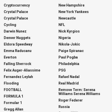
Cryptocurrency
New Hampshire
Crystal Palace
New York Yankees
Crystal Palace
Newcastle
Cycling
NFL
Darwin Nunez
Nick Kyrgios
Denver Nuggets
Nigeria
Eldora Speedway
Nikola-Jokic
Emma Raducanu
Paige Spiranac
Everton
Paul Pogba
Falling Sherrock
Philadelphia
Felix Auger-Aliassime
PSG
Fernandez Leylah
Rafael Nadal
Flooding
Real Madrid
FOOTBALL
Remove Term: Serena
Williams Serena Williams
FORMULA 1
Roger Federer
Formular 1
Russia
Gregg Allan