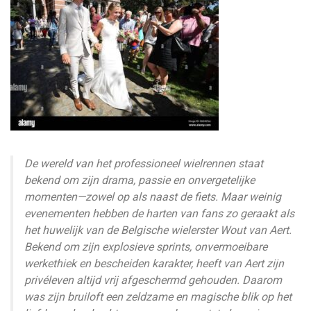
De wereld van het professioneel wielrennen staat
bekend om zijn drama, passie en onvergetelijke
momenten—zowel op als naast de fiets. Maar weinig
evenementen hebben de harten van fans zo geraakt als
het huwelijk van de Belgische wielerster Wout van Aert.
Bekend om zijn explosieve sprints, onvermoeibare
werkethiek en bescheiden karakter, heeft van Aert zijn
privéleven altijd vrij afgeschermd gehouden. Daarom
was zijn bruiloft een zeldzame en magische blik op het