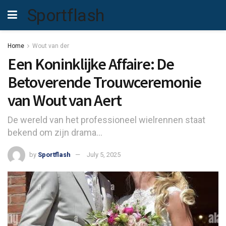
Sportflash
Home
Wout van der
Een Koninklijke Affaire: De
Betoverende Trouwceremonie
van Wout van Aert
De wereld van het professioneel wielrennen staat
bekend om zijn drama...
by
Sportflash
July 5, 2025