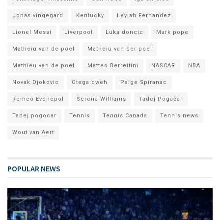
Jonas vingegard
Kentucky
Leylah Fernandez
Lionel Messi
Liverpool
Luka doncic
Mark pope
Matheiu van de poel
Matheiu van der poel
Mathieu van de poel
Matteo Berrettini
NASCAR
NBA
Novak Djokovic
Otega oweh
Paige Spiranac
Remco Evenepol
Serena Williams
Tadej Pogačar
Tadej pogocar
Tennis
Tennis Canada
Tennis news
Wout van Aert
POPULAR NEWS